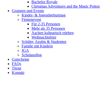
Bachelor Royale
Christmas Adventures and the Magic Potion
Gruppen und Events
Kinder- & Jugendgeburtstag
Firmenevent
Für 2-35 Personen
Mehr als 35 Personen
Aachen kulinarisch erleben
Weihnachtsfeier
Schüler, Azubis & Studenten
Familie mit Kindern
JGA
Schulausflug
Gutscheine
FAQs
Thout
Kontakt